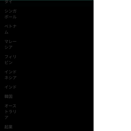
タイ
シンガ
ポール
ベトナ
ム
マレー
シア
フィリ
ピン
インド
ネシア
インド
韓国
オース
トラリ
ア
起業