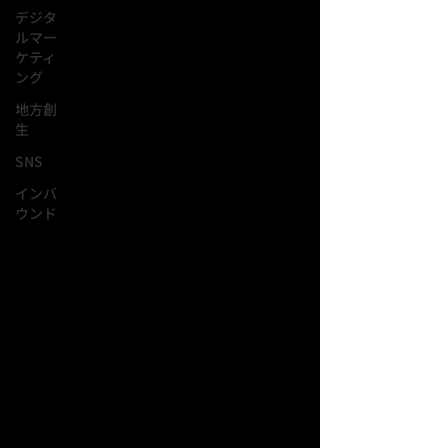
デジタ
ルマー
ケティ
ング
地方創
生
SNS
インバ
ウンド