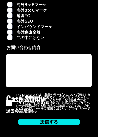
項
海外BtoBマーケ
目
海外BtoCマーケ
越境EC
海外SEO
インバウンドマーケ
海外進出全般
この中にはない
お問い合わせ内容
Case Study
The Digital Xでは、製品やサービスについて連絡する
ために連絡先情報が必要です。このコミュ ニケーショ
ンの配信はいつでも停止できます。配信停止の方法、
プライバシーに関する取り組 み、お客さまのプライバ
シーの保護に関する取り組みの詳細については、プラ
イバシーボリシー をご確認ください。
プライバシーポ
過去の実績例
リシーはこちら
送信する