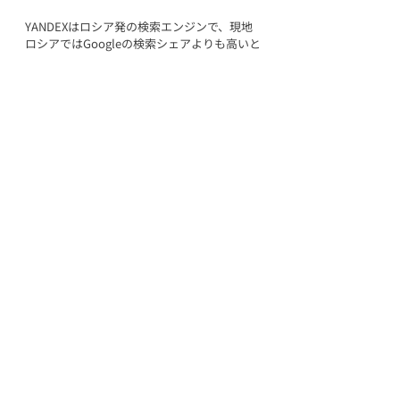
YANDEXはロシア発の検索エンジンで、現地
ロシアではGoogleの検索シェアよりも高いと
されているエンジンです。
シンガポールは他民族国家なので、一定この
影響を受けていると考えられます。
シンガポールでのSEO対策なら
The Digital X
シンガポールにおけるSEO対策は、日本と比
較して難易度が高いことで有名です。