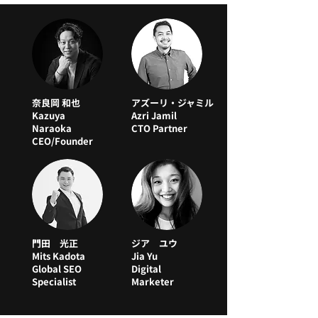
奈良岡 和也
アズーリ・ジャミル
Kazuya
Azri Jamil
Naraoka
CTO Partner
CEO/Founder
門田 光正
ジア ユウ
Mits Kadota
Jia Yu
Global SEO
Digital
Specialist
Marketer