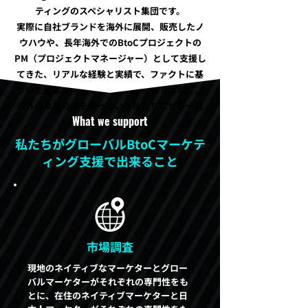
ティングのスペシャリスト集団です。
実際に自社ブランドを海外に展開、販売したノ
ウハウや、長年海外でのBtoCプロジェクトの
PM（プロジェクトマネージャー）として支援し
てきた、リアルな経験と実績で、ファクトに基
づいた提案が可能です。机上の空論ではなく、
海外の本当の姿を知っている私たちにぜひ一度
What we support
ご相談ください。
私たちがグローバルBtoCマーケテ
ィング支援で出来ること
市場調査
現地のネイティブなマーケターとグロー
バルマーケターがそれぞれの専門性をも
とに、在住のネイティブマーケターと日