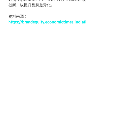
创新，以提升品牌差异化。
资料来源：
https://brandequity.economictimes.indiati
mes.com/news/research/b2b-marketers-
in-india-are-most-optimistic-about-their-
strategy-linkedin-survey/94963813