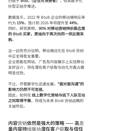
仍低于 
BtoC（企业对消费者）
，但其数字化
转型正稳步推进。
数据显示，2022 年 BtoB 企业的移动端响应率
约为 
15%
，预计到 2026 年将提升至 
44%
。
同时，研究表明，
90% 对移动营销持积极态度
的 BtoB 买家，更倾向于再次向同一供应商采
购
。
这一趋势充分说明，移动端优化在 BtoB 营销
中正变得愈发重要。
企业若能在网站、广告及内容展示上实现移动
友好设计，将在潜在客户获取与转化方面占据
明显优势。
不过，尽管数字化迅速发展，
“面对面沟通”的
影响力仍然不可忽视
。
因此，如何在 
线上数字化营销与线下人际互动
之间取得平衡
，将成为未来 BtoB 营销战略的
关键所在。
内容营销依然是强大的策略 —— 高质
量内容持续驱动潜在客户获取与信任