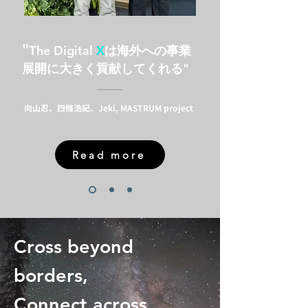
"T
he Digital
X
は海外への事業
展開に大きく貢献してくれる"
向山忍、四條浩紀、Jeki, MASTRUM project
Read more
Cross beyond
borders,
Connect across