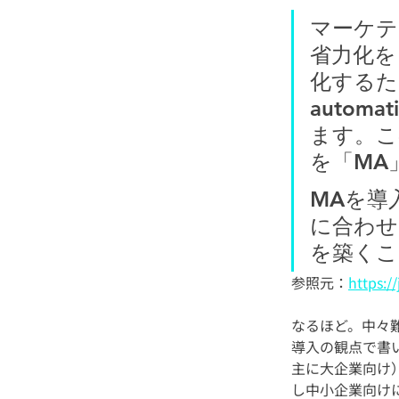
マーケテ
省力化を
化するた
auto
ます。こ
を「MA
MAを導
に合わせ
を築くこ
参照元：
https:/
なるほど。中々
導入の観点で書いて
主に大企業向け
し中小企業向け