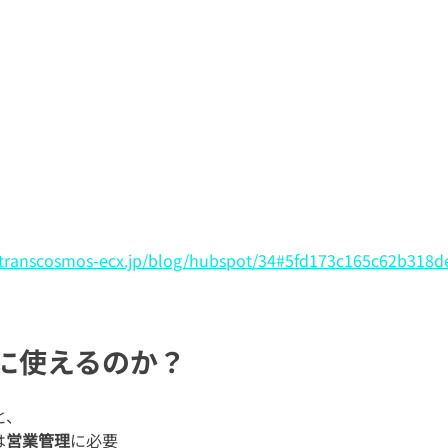
//transcosmos-ecx.jp/blog/hubspot/34#5fd173c165c62b318d
に使えるのか？
と、
は
営業管理
に必要