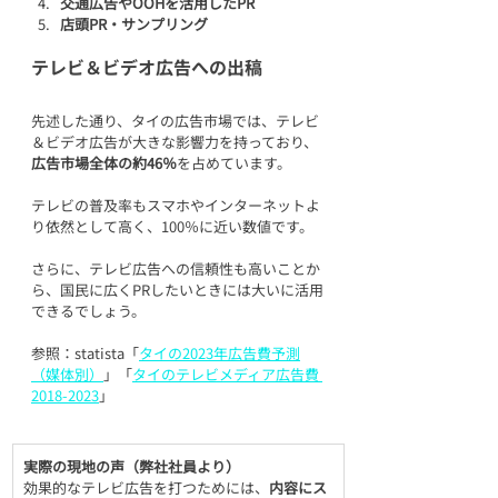
交通広告やOOHを活用したPR
店頭PR・サンプリング
テレビ＆ビデオ広告への出稿
先述した通り、タイの広告市場では、テレビ
＆ビデオ広告が大きな影響力を持っており、
広告市場全体の約46％
を占めています。
テレビの普及率もスマホやインターネットよ
り依然として高く、100％に近い数値です。
さらに、テレビ広告への信頼性も高いことか
ら、国民に広くPRしたいときには大いに活用
できるでしょう。
参照：statista「
タイの2023年広告費予測
（媒体別）
」「
タイのテレビメディア広告費 
2018-2023
」
実際の現地の声（弊社社員より）
効果的なテレビ広告を打つためには、
内容にス