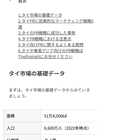
目次
1.
タイ市場の基礎データ
2.タイPRに効果的なマーケティング戦略5
選
3.タイのPR戦略に成功した事例
4.タイPR戦略における注意点
5.タイ向けPRに関するよくある質問
6.
タイや東南アジア向けのPR戦略は
TheDigitalXにお任せください
タイ市場の基礎データ
まずは、タイ市場の基礎データからみていき
ましょう。
面積
51万4,000㎢
人口
6,609万人（2022年時点）