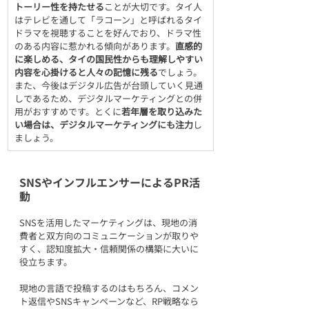
トーリー性を持たせる
ことが大切です。タイ人
はテレビを通して「ラコーン」と呼ばれるタイ
ドラマを視聴することを好んでおり、ドラマ性
のある内容に惹かれる傾向があります。
直感的
に楽しめる、タイの国民性からも理解しやすい
内容を心掛けると人々の記憶に残る
でしょう。
また、今後はデジタル広告が台頭していく見通
しであるため、デジタルマーケティングとの併
用がおすすめです。とくに
若年層を取り込みた
い場合は、デジタルマーケティングにも注力
し
ましょう。
SNSやインフルエンサーによるPR活
動
SNSを活用したマーケティングは、現地の消
費者と双方向のコミュニケーションが取りや
すく、認知度拡大・信頼関係の構築に大いに
役立ちます。
現地の言語で投稿するのはもちろん、コメン
ト返信やSNSキャンペーンなど、RP戦略なら