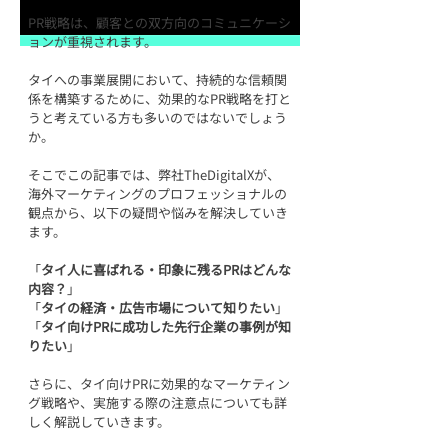
PR戦略は、顧客との双方向のコミュニケーシ
ョンが重視されます。
タイへの事業展開において、持続的な信頼関
係を構築するために、効果的なPR戦略を打と
うと考えている方も多いのではないでしょう
か。
そこでこの記事では、弊社TheDigitalXが、
海外マーケティングのプロフェッショナルの
観点から、以下の疑問や悩みを解決していき
ます。
「
タイ人に喜ばれる・印象に残るPRはどんな
内容？
」
「
タイの経済・広告市場について知りたい
」
「
タイ向けPRに成功した先行企業の事例が知
りたい
」
さらに、タイ向けPRに効果的なマーケティン
グ戦略や、実施する際の注意点についても詳
しく解説していきます。