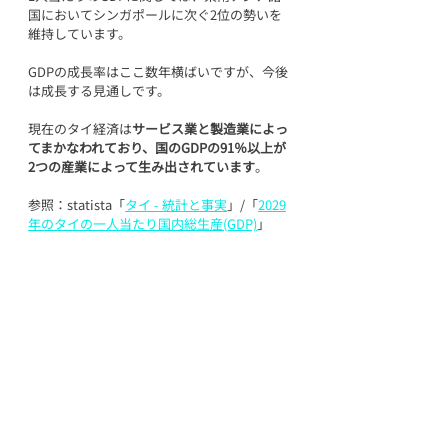
国においてシンガポールに次ぐ2位の勢いを
維持しています。
GDPの成長率はここ数年横ばいですが、今後
は成長する見通しです。
現在のタイ経済は
サービス業と製造業によっ
てまかなわれており、国のGDPの91％以上が
2つの産業によって生み出されています
。
参照：statista「
タイ - 統計と事実
」/「
2029
年のタイの一人当たり国内総生産(GDP)
」