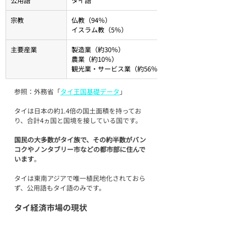
公用語
タイ語
宗教
仏教（94％）
イスラム教（5％）
主要産業
製造業（約30％）
農業（約10％）
観光業・サービス業（約56％）
参照：外務省「
タイ王国基礎データ
」
タイは日本の約1.4倍の国土面積を持ってお
り、合計4ヵ国と国境を接している国です。
国民の大多数がタイ族で、その約半数がバン
コクやノンタブリー市などの都市部に住んで
います
。
タイは東南アジアで唯一植民地化されておら
ず、公用語もタイ語のみです。
タイ経済市場の現状