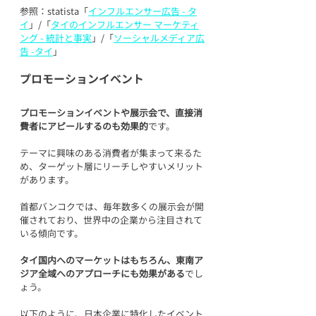
参照：statista「
インフルエンサー広告 - タ
イ
」/「
タイのインフルエンサー マーケティ
ング - 統計と事実
」/「
ソーシャルメディア広
告 -タイ
」
プロモーションイベント
プロモーションイベントや展示会で、直接消
費者にアピールするのも効果的
です。
テーマに興味のある消費者が集まって来るた
め、ターゲット層にリーチしやすいメリット
があります。
首都バンコクでは、毎年数多くの展示会が開
催されており、世界中の企業から注目されて
いる傾向です。
タイ国内へのマーケットはもちろん、東南ア
ジア全域へのアプローチにも効果がある
でし
ょう。
以下のように、日本企業に特化したイベント